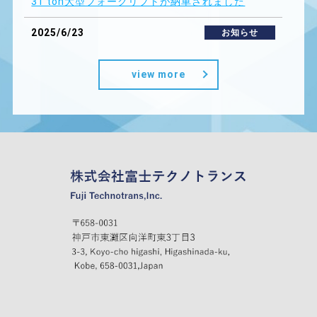
31 ton大型フォークリフトが納車されました
2025/6/23
お知らせ
AED(自動体外式除細動器)を設置しました
view more
2024/11/20
お知らせ
役員就任のご挨拶
2024/11/12
new
住井運輸株式会社が設立７０周年を迎え、物故者
の功績をたたえ感謝の意を込めて住井グループの
役員が参列し法要を執り行いました。
2024/10/9
new
第40回神戸港フォークリフト
荷役技能向上大会に参加
2024/10/01
お知らせ