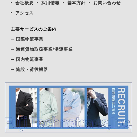
クールビズの取り組みについて
会社概要
採用情報
基本方針
お問い合わせ
アクセス
2024/6/6
new
お客様より感謝状を頂きました
主要サービスのご案内
国際物流事業
2024/1/25
new
海運貨物取扱事業/港運事業
弊社営業部所属社員が「国際複合輸送士」資格認
定を受けました。
国内物流事業
施設・荷役機器
2023/10/5
new
第39回神戸港フォークリフト
荷役技能向上大会に参加
2023/09/01
new
ホームページをリニューアルしました。
2022/11/24
お知らせ
役員就任のご挨拶